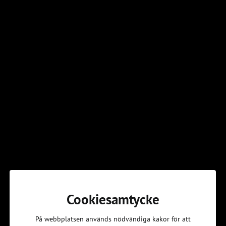
Blanketter
➔
Cookiesamtycke
På webbplatsen används nödvändiga kakor för att