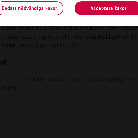
Endast nödvändiga kakor
Acceptera kakor
olicy
n sammanfattar hela Svenska Kyrkans Ungas personuppgif
n också kallas integritetspolicy eller dataskyddspolicy). Du
n under
Personuppgiftspolicy 2026
ud
a har ett dataskyddsombud som nås på
dataskydd@svens
640 640.