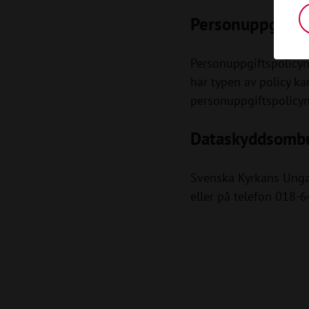
Personuppgiftsp
Personuppgiftspolicy
här typen av policy ka
personuppgiftspolicy
Dataskyddsomb
Svenska Kyrkans Ung
eller på telefon 018-