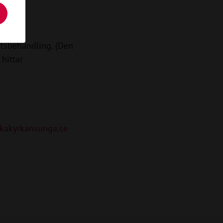
tsbehandling. (Den
 hittar
kakyrkansunga.se