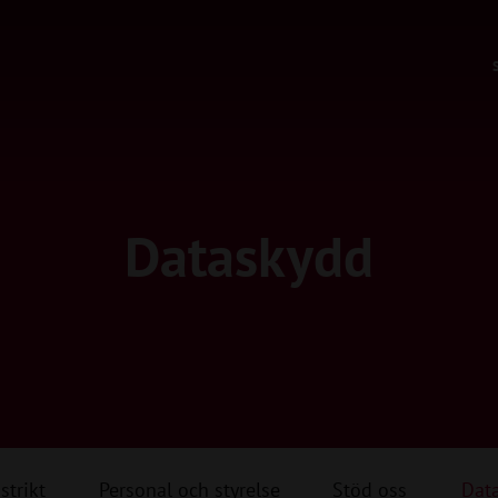
Dataskydd
strikt
Personal och styrelse
Stöd oss
Dat