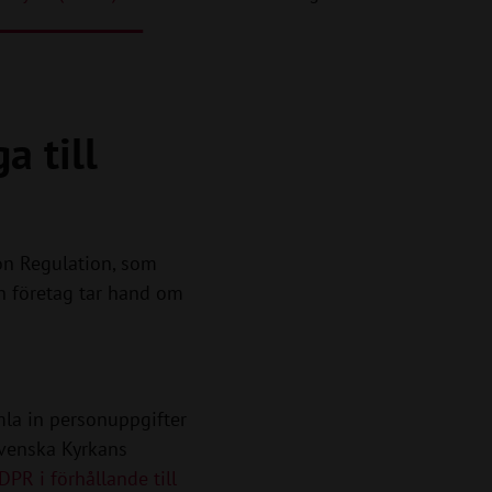
a till
ion Regulation, som
h företag tar hand om
la in personuppgifter
Svenska Kyrkans
PR i förhållande till