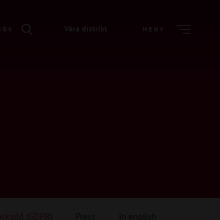
Våra distrikt
SÖK
MENY
askydd (GDPR)
Press
In english