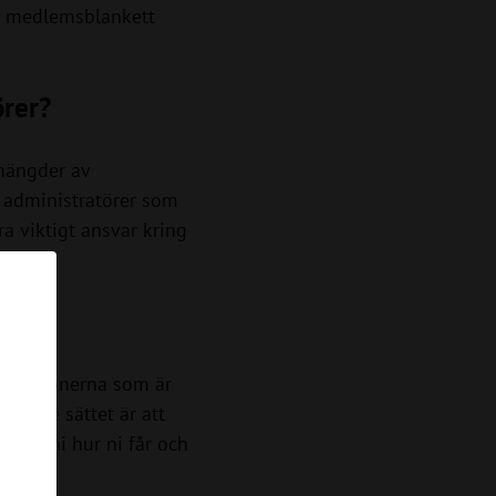
s medlemsblankett
örer?
 mängder av
h administratörer som
ra viktigt ansvar kring
rån personerna som är
ttaste sättet är att
t vet ni hur ni får och