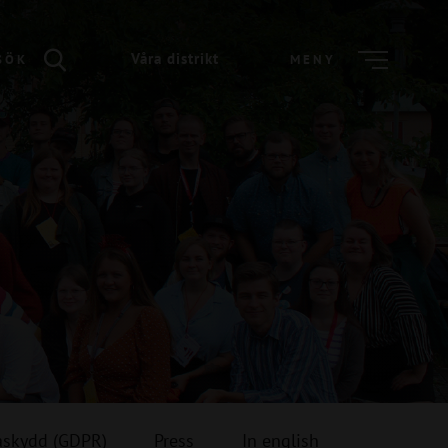
Våra distrikt
SÖK
MENY
askydd (GDPR)
Press
In english