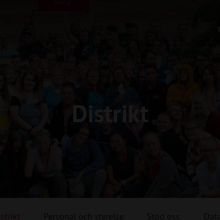
Distrikt
strikt
Personal och styrelse
Stöd oss
Dat