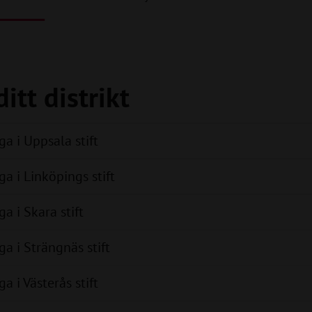
itt distrikt
a i Uppsala stift
a i Linköpings stift
 i Skara stift
a i Strängnäs stift
 i Västerås stift