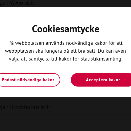
 i Växjö stift
a i Lunds stift
Cookiesamtycke
a i Göteborgs stift
På webbplatsen används nödvändiga kakor för att
 i Karlstad stift
webbplatsen ska fungera på ett bra sätt. Du kan även
välja att samtycka till kakor för statistikinsamling.
a i Härnösands stift
 i Luleå stift
Endast nödvändiga kakor
Acceptera kakor
 i Visby stift
a i Stockholms stift