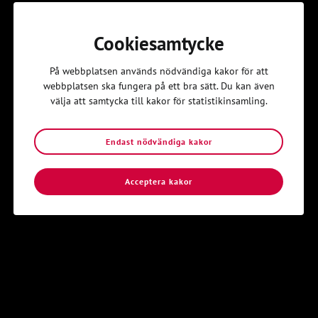
Cookiesamtycke
Kom igång
På webbplatsen används nödvändiga kakor för att
Hitta din lokalavdelning i Svenska
webbplatsen ska fungera på ett bra sätt. Du kan även
välja att samtycka till kakor för statistikinsamling.
Kyrkans Unga
Svenska Kyrkans Unga är en öppen gemenskap av unga
Endast nödvändiga kakor
människor som vill upptäcka och dela kristen tro.
Acceptera kakor
Hitta din lokalavdelning