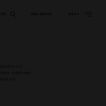
Våra distrikt
SÖK
MENY
perativt och
 jobbar också med
erial och