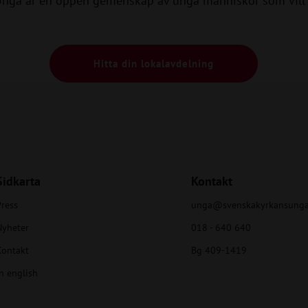
Unga är en öppen gemenskap av unga människor som vill 
Hitta din lokalavdelning
Sidkarta
Kontakt
ress
unga@svenskakyrkansunga
Nyheter
018 - 640 640
Kontakt
Bg 409-1419
n english