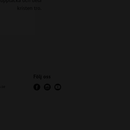
upptäcka och dela
kristen tro.
Följ oss
.se