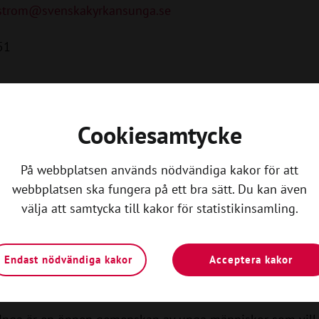
rgstrom@svenskakyrkansunga.se
51
Cookiesamtycke
På webbplatsen används nödvändiga kakor för att
webbplatsen ska fungera på ett bra sätt. Du kan även
välja att samtycka till kakor för statistikinsamling.
Kom igång
n lokalavdelning i Svensk
Endast nödvändiga kakor
Acceptera kakor
Unga