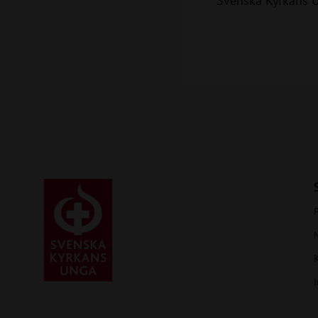
Svenska Kyrkans 
P
I