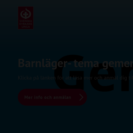
Barnläger- tema geme
Klicka på länken för att läsa mer och anmäl dig til
Mer info och anmälan