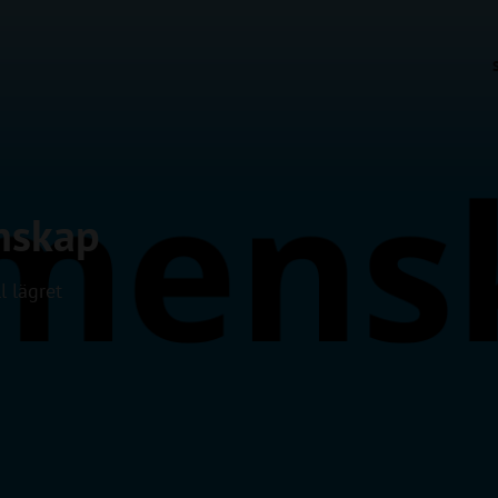
nskap
l lägret