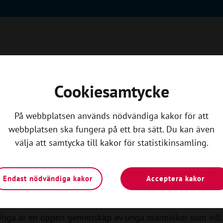
Cookiesamtycke
På webbplatsen används nödvändiga kakor för att
webbplatsen ska fungera på ett bra sätt. Du kan även
välja att samtycka till kakor för statistikinsamling.
Kom igång
n lokalavdelning i Svensk
Endast nödvändiga kakor
Acceptera kakor
Unga
Unga är en öppen gemenskap av unga människor som vill 