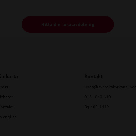
Hitta din lokalavdelning
Sidkarta
Kontakt
ress
unga@svenskakyrkansunga
Nyheter
018 - 640 640
Kontakt
Bg 409-1419
n english