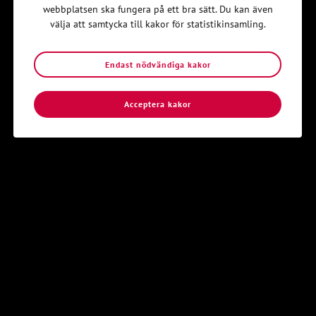
webbplatsen ska fungera på ett bra sätt. Du kan även
välja att samtycka till kakor för statistikinsamling.
Hitta din lokalavdelning
Endast nödvändiga kakor
Acceptera kakor
Sidkarta
Kontakt
Följ oss