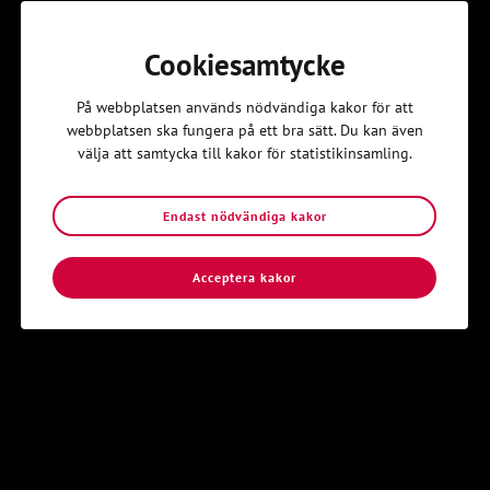
Cookiesamtycke
Kom igång
På webbplatsen används nödvändiga kakor för att
Hitta din lokalavdelning i Svenska
webbplatsen ska fungera på ett bra sätt. Du kan även
Kyrkans Unga
välja att samtycka till kakor för statistikinsamling.
Svenska Kyrkans Unga är en öppen gemenskap av unga
Endast nödvändiga kakor
människor som vill upptäcka och dela kristen tro.
Hitta din lokalavdelning
Acceptera kakor