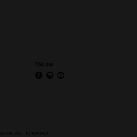
Följ oss
.se
18 - 640 640
Bg 409-1419