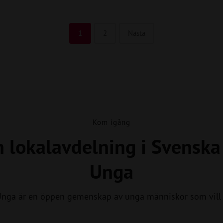
1
2
Nästa
Kom igång
n lokalavdelning i Svensk
Unga
Unga är en öppen gemenskap av unga människor som vill 