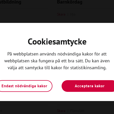
utbildning
Barnkördag
Skara
Hjo
Cookiesamtycke
8
-
10
NOV
JAN
JAN
På webbplatsen används nödvändiga kakor för att
webbplatsen ska fungera på ett bra sätt. Du kan även
välja att samtycka till kakor för statistikinsamling.
Endast nödvändiga kakor
Acceptera kakor
Gnistan
tt
Skara
Flämslätt