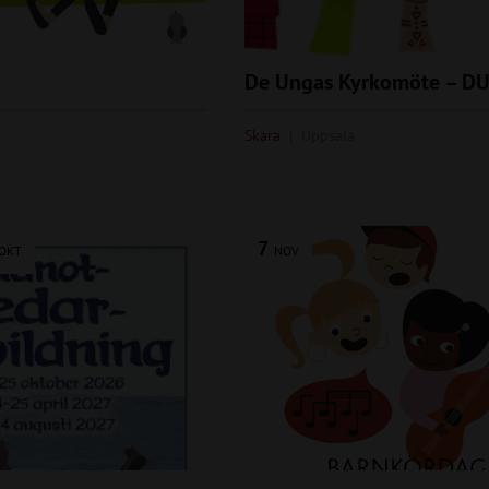
De Ungas Kyrkomöte – D
Skara
Uppsala
7
OKT
NOV