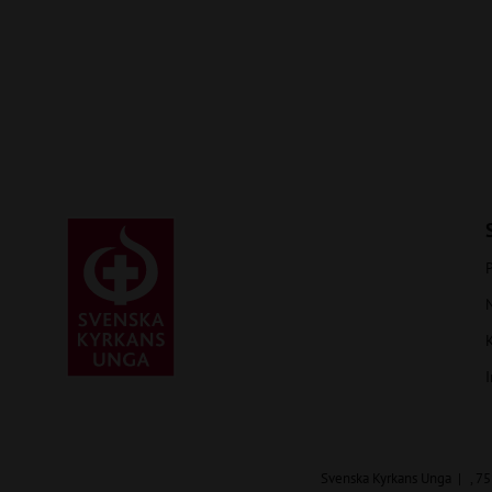
P
I
Svenska Kyrkans Unga
, 7