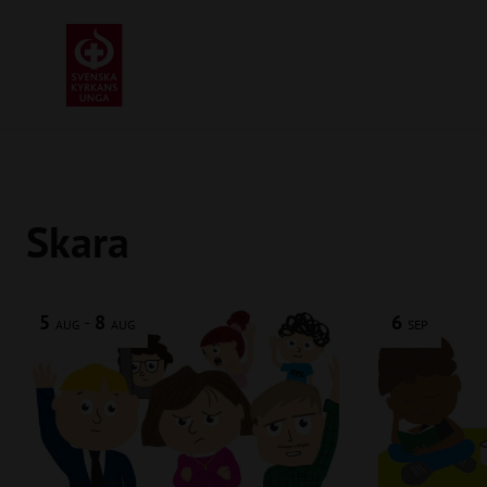
Skara
5
-
8
6
AUG
AUG
SEP