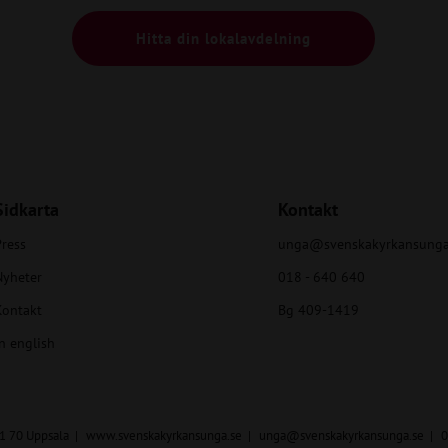
Hitta din lokalavdelning
Sidkarta
Kontakt
ress
unga@svenskakyrkansunga
Nyheter
018 - 640 640
Kontakt
Bg 409-1419
n english
51 70 Uppsala
www.svenskakyrkansunga.se
unga@svenskakyrkansunga.se
0