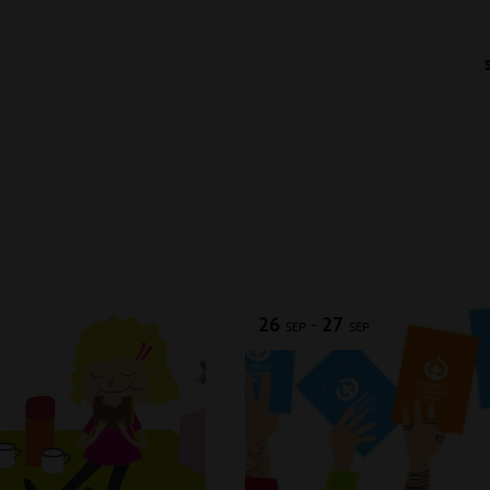
26
-
27
SEP
SEP