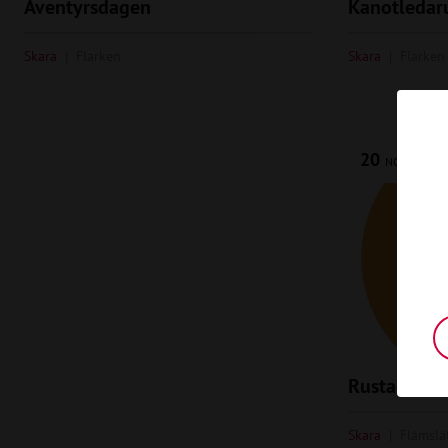
Äventyrsdagen
Kanotledar
Skara
Flarken
Skara
Flarken
20
-
22
NOV
Rustad
Skara
Flämslä