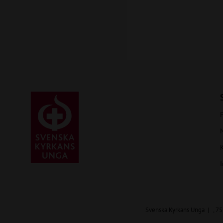
P
I
Svenska Kyrkans Unga
, 7