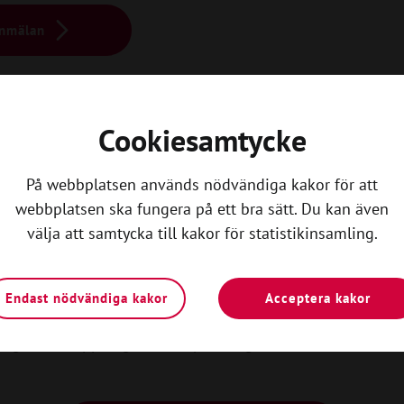
anmälan
Cookiesamtycke
På webbplatsen används nödvändiga kakor för att
webbplatsen ska fungera på ett bra sätt. Du kan även
Kom igång
välja att samtycka till kakor för statistikinsamling.
n lokalavdelning i Svensk
Unga
Endast nödvändiga kakor
Acceptera kakor
Unga är en öppen gemenskap av unga människor som vill 