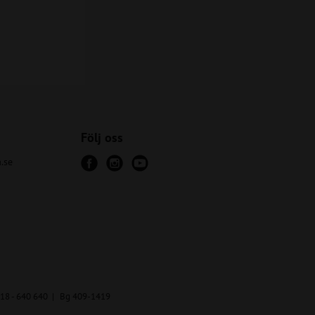
Följ oss
.se
18 - 640 640
Bg 409-1419