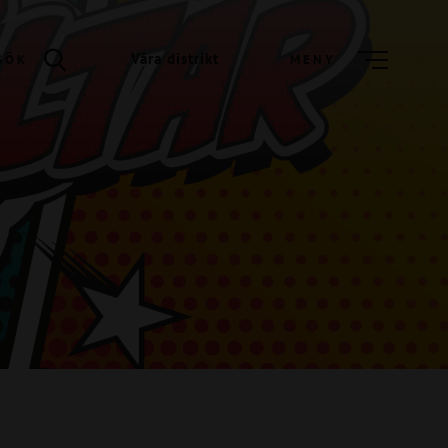
Våra distrikt
SÖK
MENY