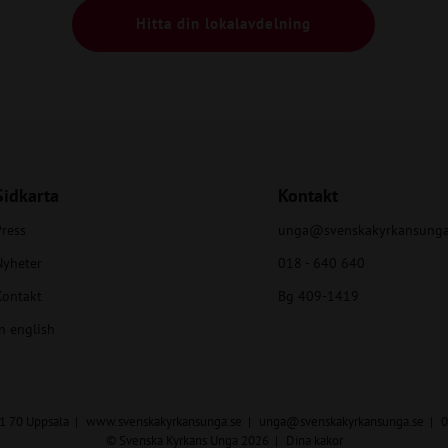
Hitta din lokalavdelning
Sidkarta
Kontakt
ress
unga@svenskakyrkansunga
Nyheter
018 - 640 640
Kontakt
Bg 409-1419
n english
51 70 Uppsala
www.svenskakyrkansunga.se
unga@svenskakyrkansunga.se
0
© Svenska Kyrkans Unga 2026
Dina kakor