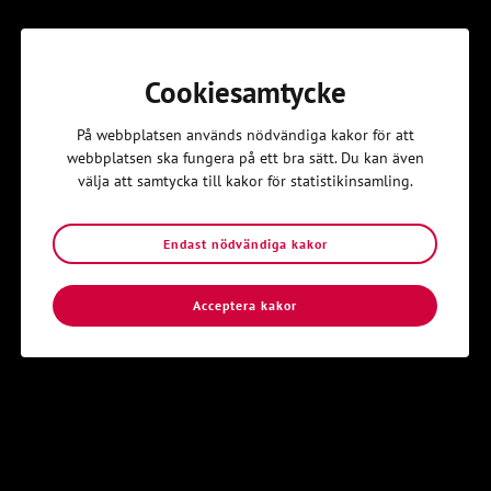
Årsmöteshandlingar 2026 Karlstad
Cookiesamtycke
På webbplatsen används nödvändiga kakor för att
Kom igång
webbplatsen ska fungera på ett bra sätt. Du kan även
Hitta din lokalavdelning i Svenska
välja att samtycka till kakor för statistikinsamling.
Kyrkans Unga
Endast nödvändiga kakor
Svenska Kyrkans Unga är en öppen gemenskap av unga
människor som vill upptäcka och dela kristen tro.
Acceptera kakor
Hitta din lokalavdelning