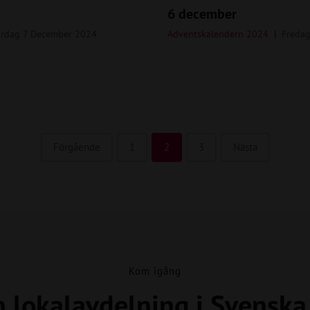
6 december
ördag 7 December 2024
Adventskalendern 2024
Freda
Förgående
1
2
3
Nästa
Kom igång
n lokalavdelning i Svensk