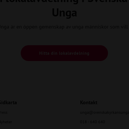
Unga
Unga är en öppen gemenskap av unga människor som vill 
Hitta din lokalavdelning
Sidkarta
Kontakt
ress
unga@svenskakyrkansunga
Nyheter
018 - 640 640