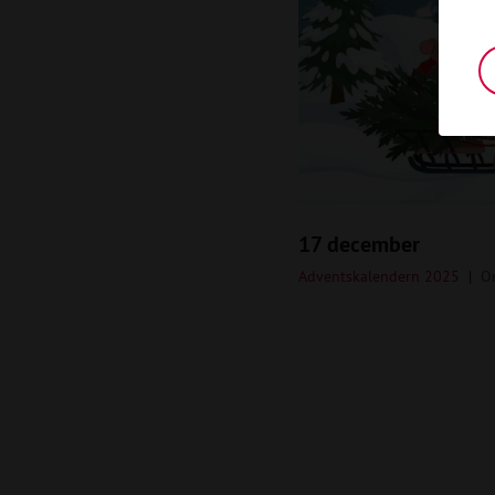
17 december
Adventskalendern 2025
O