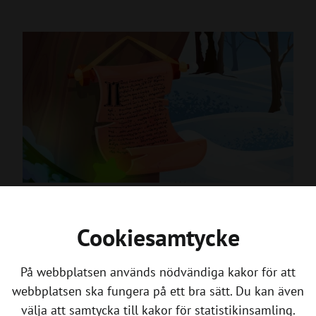
19 december
Cookiesamtycke
Adventskalendern 2025
Fredag 19 December 2025
På webbplatsen används nödvändiga kakor för att
webbplatsen ska fungera på ett bra sätt. Du kan även
välja att samtycka till kakor för statistikinsamling.