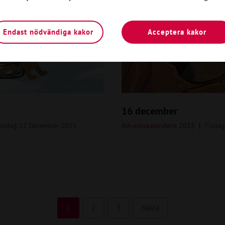
Endast nödvändiga kakor
Acceptera kakor
16 december
nsdag 17 December 2025
Adventskalendern 2025
Tisda
1
2
3
Nästa