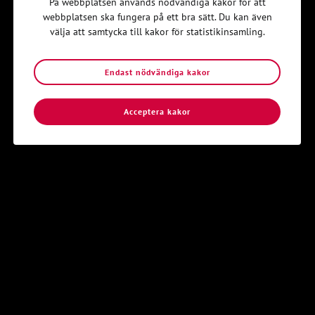
På webbplatsen används nödvändiga kakor för att
människor som vill upptäcka och dela kristen tro.
webbplatsen ska fungera på ett bra sätt. Du kan även
välja att samtycka till kakor för statistikinsamling.
Hitta din lokalavdelning
Endast nödvändiga kakor
Acceptera kakor
Sidkarta
Kontakt
Följ oss