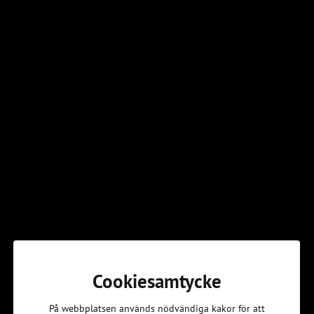
En del av uppropet
En värld att tro på
inför valet 2026
Valmaterial 2026
Här hittar du allt material till En kväll om valet – ett
partipolitiskt obundet samtalsmaterial från Svenska Kyrkans
Cookiesamtycke
Unga. Materialet är framtaget inför valet 2026 och är en del av
uppropet
En värld att tro på
och kan användas för samlingar,
På webbplatsen används nödvändiga kakor för att