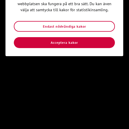
temakvällar eller konfirmandarbete om demokrati, delaktighet
webbplatsen ska fungera på ett bra sätt. Du kan även
och engagemang.
välja att samtycka till kakor för statistikinsamling.
👉
Ladda ner materialet och planera en kväll om demokrati,
engagemang och framtidstro.
Endast nödvändiga kakor
Tillhörande material
Acceptera kakor
Spelplaner till spelet Vem är det som bestämmer?
(pdf)
Spelkort till spelet Vem är det som bestämmer?
(pdf)
Workshopen Changemakermetoden
(pdf)
Kom igång
Hitta din lokalavdelning i Svenska
Kyrkans Unga
Svenska Kyrkans Unga är en öppen gemenskap av unga
människor som vill upptäcka och dela kristen tro.