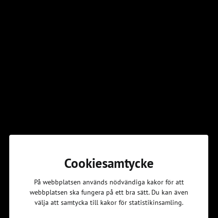
människor som vill upptäcka och dela kristen tro”
För att jobba med, eller vara engagerad i en lokalavdelning så
är kunskap om delaktighet, demokrati och styrelsearbete bra
att ha. Med jämna mellanrum arrangerar vi några tillfällen för
dig som är ung förtroendevald/engagerad, eller anställd i
församling.
Dagen innehåller:
Grundläggande kunskap och förståelse för hur Svenska
Kyrkans Unga fungerar och är uppbyggd
Förtroendevaldas roll
Grundläggande kunskap kring den demokratiska processen,
medlemsmöten, årsmöten, medlemsprapportering, m m.
Cookiesamtycke
”Prova på”- styrelsemöte/medlemsmöte/årsmöte utifrån
gruppens behov/önskemål
På webbplatsen används nödvändiga kakor för att
Hjälp att lägga upp strategier för det demokratiska arbetet i
webbplatsen ska fungera på ett bra sätt. Du kan även
lokalavdelningen.
välja att samtycka till kakor för statistikinsamling.
För att nå de olika målgrupperna unga och anställda, har vi