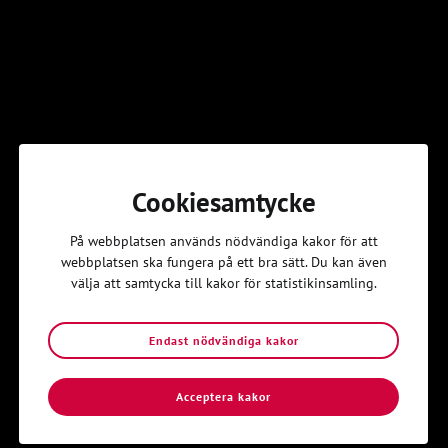
Här finns ett antal bibelställen som på olika sätt talar om
gemenskap.
Apostlagärningarna 2:41-47 (tecken på de troendes
gemenskap)
Romarbrevet 6:4-5 (gemenskap genom dopet)
1 Korinthierbrevet 1:9-13 (var överens, för Kristus är en)
Cookiesamtycke
1 Kor 10:16-17 (gemenskap genom nattvarden)
På webbplatsen används nödvändiga kakor för att
2 Korinthierbrevet 8:1-15 (ställa upp för varann ekonomiskt)
webbplatsen ska fungera på ett bra sätt. Du kan även
välja att samtycka till kakor för statistikinsamling.
Filipperbrevet 2:1-11 (tecken på sann gemenskap: enighet,
ödmjukhet)
Endast nödvändiga kakor
1 Johannesbrevet 1:6-10, 2:3-11 (krav för en sann gemenskap:
uppriktighet och kärlek).
Acceptera kakor
Diskutera:
Är det här bilder för Svenska Kyrkans Ungas gemenskap? En