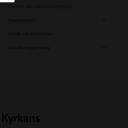
Material mot sexuella övergrepp
Styrdokument
Debatt och Artikelarkiv
Globalt engagemang
a Kyrkans