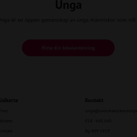
Unga
Unga är en öppen gemenskap av unga människor som vill 
Hitta din lokalavdelning
Sidkarta
Kontakt
ress
unga@svenskakyrkansunga
Nyheter
018 - 640 640
Kontakt
Bg 409-1419