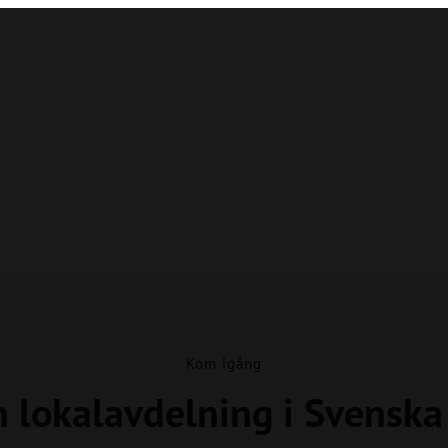
Kom igång
n lokalavdelning i Svensk