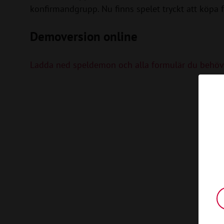
konfirmandgrupp. Nu finns spelet tryckt att köpa 
Demoversion online
Ladda ned speldemon och alla formulär du behöver