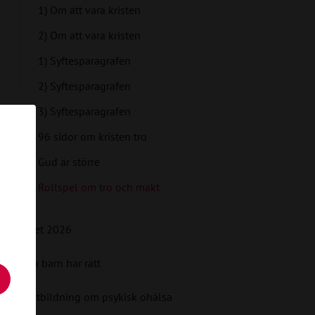
1) Om att vara kristen
2) Om att vara kristen
1) Syftesparagrafen
2) Syftesparagrafen
3) Syftesparagrafen
96 sidor om kristen tro
Gud är större
Rollspel om tro och makt
Valet 2026
Alla barn har rätt
E-utbildning om psykisk ohälsa