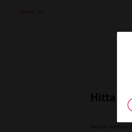
Läs mer här.
Hitta di
Svenska Kyrkans 