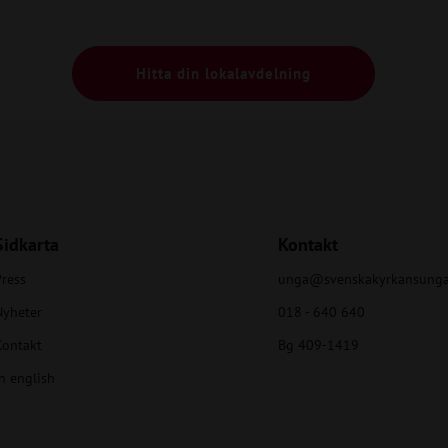
Hitta din lokalavdelning
Sidkarta
Kontakt
ress
unga@svenskakyrkansunga
Nyheter
018 - 640 640
Kontakt
Bg 409-1419
n english