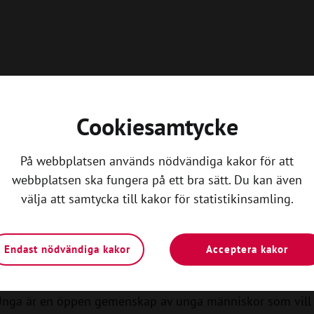
Cookiesamtycke
På webbplatsen används nödvändiga kakor för att
webbplatsen ska fungera på ett bra sätt. Du kan även
Kom igång
välja att samtycka till kakor för statistikinsamling.
n lokalavdelning i Svensk
Endast nödvändiga kakor
Acceptera kakor
Unga
Unga är en öppen gemenskap av unga människor som vill 