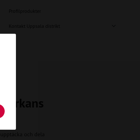
Profilprodukter
Kontakt Uppsala distrikt
a Kyrkans
upptäcka och dela