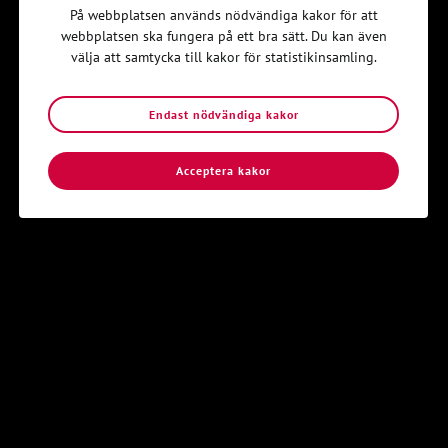
På webbplatsen används nödvändiga kakor för att
Lokalavdelning: Holy helga
webbplatsen ska fungera på ett bra sätt. Du kan även
välja att samtycka till kakor för statistikinsamling.
Rasmus Hovryd
Endast nödvändiga kakor
Ledamot
Lokalavdelning: Enköping
Acceptera kakor
FRÅGOR OCH INTRESSEANMÄLAN?
Skicka e-post
till
uppsalavalberedning@svenskakyrkansunga.se
Kom igång
Hitta din lokalavdelning i Svenska
Kyrkans Unga