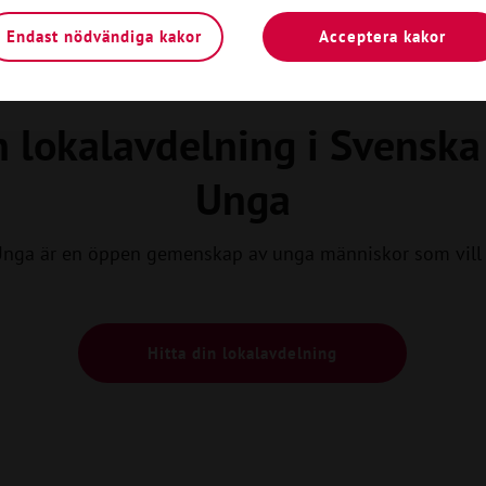
Endast nödvändiga kakor
Acceptera kakor
Kom igång
n lokalavdelning i Svensk
Unga
Unga är en öppen gemenskap av unga människor som vill 
Hitta din lokalavdelning