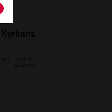
a Kyrkans
upptäcka och dela
kristen tro.