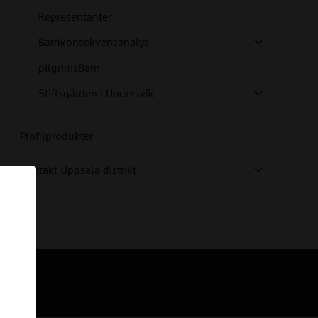
Representanter
Barnkonsekvensanalys
pilgrimsBarn
Stiftsgården i Undersvik
Profilprodukter
Kontakt Uppsala distrikt