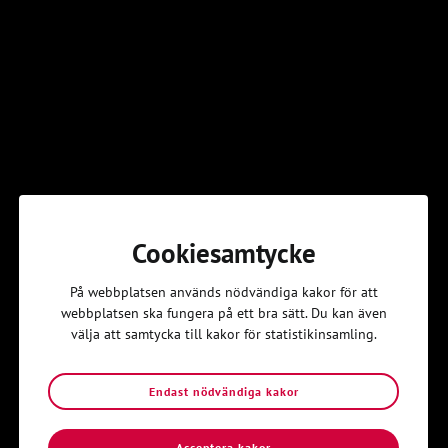
församlingen/pastoratet ska utse en grupp som består av barn
(10-18 år) och vuxna (anställda och/eller förtroendevalda) som
går utbildningen tillsammans.
Upplägg
Utbildningen är uppdelad i tre delar där ni först går A och B
delen, medan C delen består av hemuppgifter och en
återsamling. Du som deltar behöver vara med på samtliga delar.
När du har varit med på alla delarna får du ett intyg.
I samband med utbildningen får församlingen/pastoratet en
metodväska att använda i samband med utbildningen. Efter
avslutat utbildning får gruppen ta med väskan hem för att
Cookiesamtycke
använda i församlingen/pastoratet.
På webbplatsen används nödvändiga kakor för att
Kursledningen
webbplatsen ska fungera på ett bra sätt. Du kan även
Kursledningen planerar och genomför utbildningar för
välja att samtycka till kakor för statistikinsamling.
församlingar och pastorat. Kursledningen består av Joel Daniel,
Nils Sundbäck och Ville Kajlöv.
Endast nödvändiga kakor
Acceptera kakor