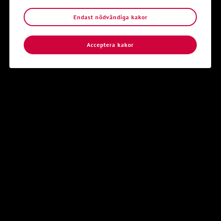
Endast nödvändiga kakor
Aktuella arrangemang
Acceptera kakor
6
26
-
27
SEP
SEP
SEP
Utflyktsdag
Nattkampen2026
Skara
Flarken
Skara
Asarum
26
-
27
10
SEP
SEP
OKT