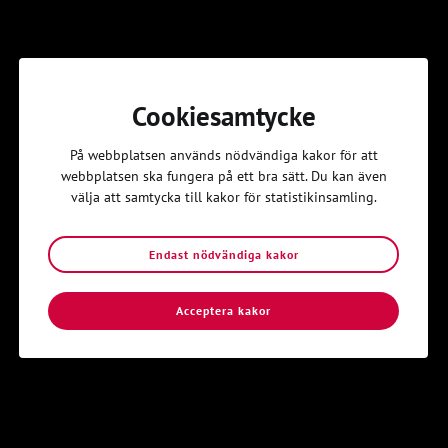
Förbereda ombuden för distriktsårsmötet
Delta på distriktsårsmötet
Maj
Cookiesamtycke
Planera nästa termin
På webbplatsen används nödvändiga kakor för att
Augusti – oktober
webbplatsen ska fungera på ett bra sätt. Du kan även
välja att samtycka till kakor för statistikinsamling.
Rekrytera nya medlemmar
November – december
Endast nödvändiga kakor
Medlemsrapportera
Planera nästa termin
Acceptera kakor
Planera lokalavdelningsårsmöte
Vill du skriva ut denna mall?
Du hittar den här